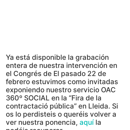
Ya está disponible la grabación
entera de nuestra intervención en
el Congrés de El pasado 22 de
febrero estuvimos como invitadas
exponiendo nuestro servicio OAC
360º SOCIAL en la “Fira de la
contractació pública” en Lleida. Si
os lo perdisteis o queréis volver a
ver nuestra ponencia,
aquí
la