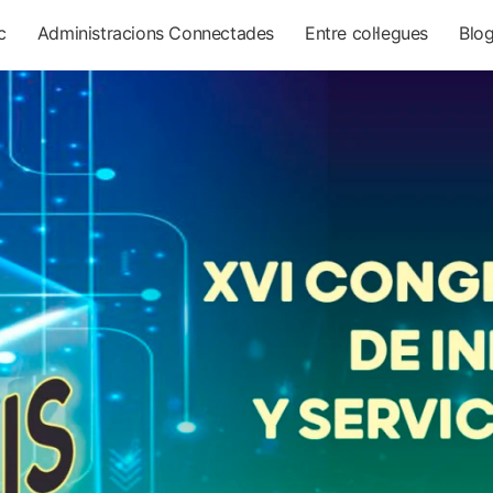
c
Administracions Connectades
Entre col·legues
Blo