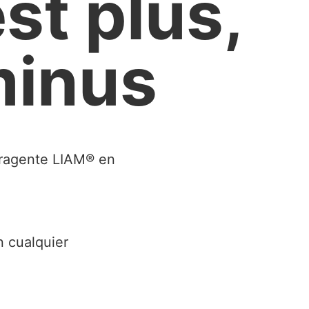
st plus,
minus
eragente LIAM® en
n cualquier