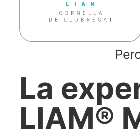
Pero
La expe
LIAM® 