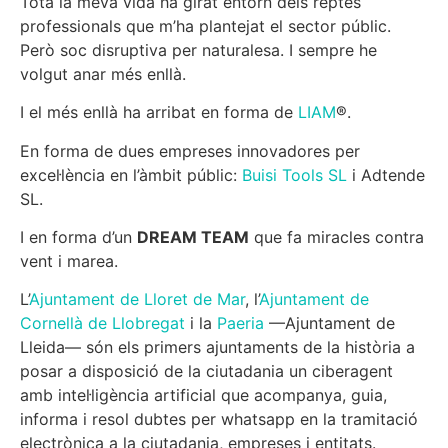
Tota la meva vida ha girat entorn dels reptes
professionals que m’ha plantejat el sector públic.
Però soc disruptiva per naturalesa. I sempre he
volgut anar més enllà.
I el més enllà ha arribat en forma de
LIAM
®.
En forma de dues empreses innovadores per
excel·lència en l’àmbit públic:
Buisi Tools SL
i Adtende
SL.
I en forma d’un
DREAM TEAM
que fa miracles contra
vent i marea.
L’
Ajuntament de Lloret de Mar
, l’
Ajuntament de
Cornellà de Llobregat
i la
Paeria
—Ajuntament de
Lleida— són els primers ajuntaments de la història a
posar a disposició de la ciutadania un ciberagent
amb intel·ligència artificial que acompanya, guia,
informa i resol dubtes per whatsapp en la tramitació
electrònica a la ciutadania, empreses i entitats.