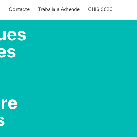
g
Contacte
Treballa a Adtende
CNIS 2026
gues
es
re
s