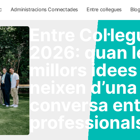
c
Administracions Connectades
Entre col·legues
Blo
Entre Col·le
2026: quan l
millors idees
neixen d’una
conversa ent
professional