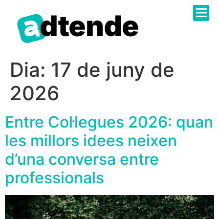
Sobre N
Catàleg 
Administr
Treballa 
Dia:
17 de juny de
2026
Entre Col·legues 2026: quan
les millors idees neixen
d’una conversa entre
professionals