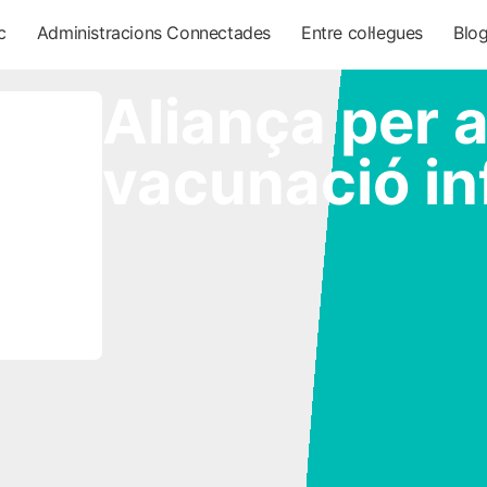
c
Administracions Connectades
Entre col·legues
Blo
Aliança per a
vacunació inf