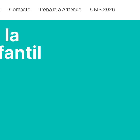
g
Contacte
Treballa a Adtende
CNIS 2026
 la
antil