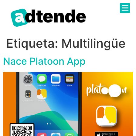
Sobre N
Catàleg 
Administr
Treballa 
Etiqueta:
Multilingüe
Nace Platoon App