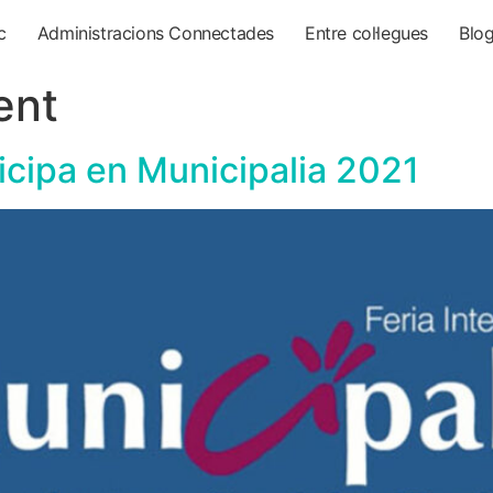
c
Administracions Connectades
Entre col·legues
Blo
ent
cipa en Municipalia 2021