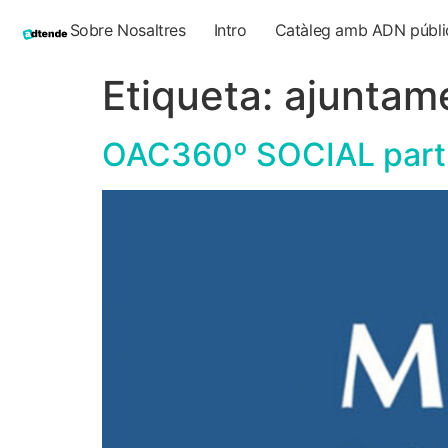
Sobre Nosaltres
Intro
Catàleg amb ADN públi
Etiqueta:
ajuntam
OAC360º SOCIAL parti