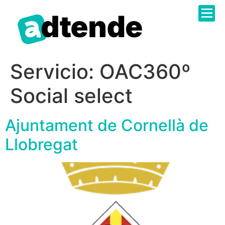
Sobre N
Catàleg 
Administr
Treballa 
Servicio:
OAC360º
Social select
Ajuntament de Cornellà de
Llobregat