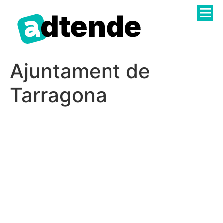
Sobre N
Catàleg 
Administr
Treballa 
Ajuntament de
Tarragona