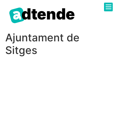
Sobre N
Catàleg 
Administr
Treballa 
Ajuntament de
Sitges