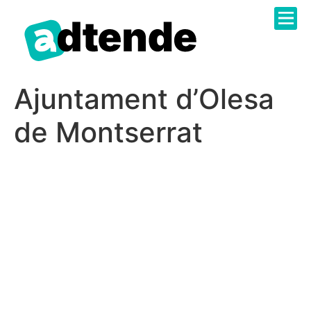
Sobre N
Catàleg 
Administr
Treballa 
Ajuntament d’Olesa
de Montserrat