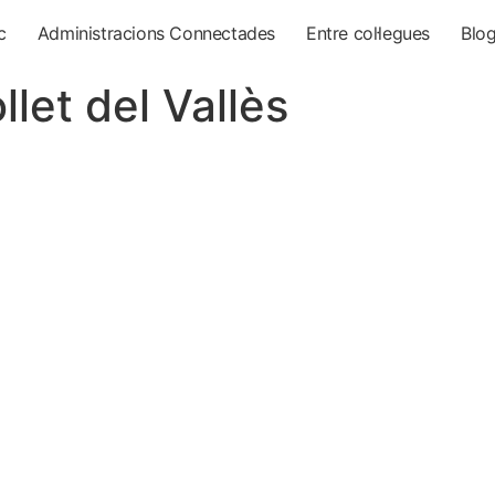
c
Administracions Connectades
Entre col·legues
Blo
let del Vallès