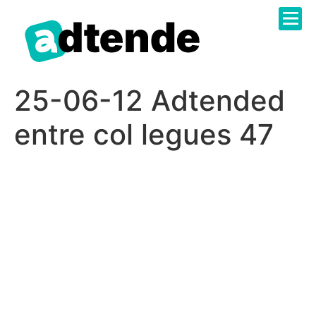
Sobre N
Catàleg 
Administr
Treballa 
25-06-12 Adtended
entre col legues 47