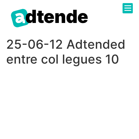
Sobre N
Catàleg 
Administr
Treballa 
25-06-12 Adtended
entre col legues 10